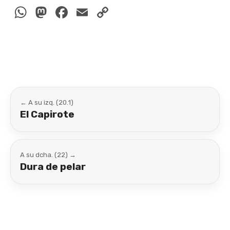
WhatsApp
Mastodon
Facebook
Email
Copy
Link
← A su izq. (20.1)
El Capirote
A su dcha. (22) →
Dura de pelar