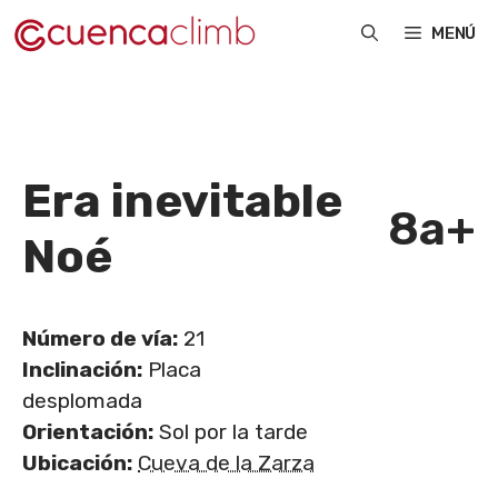
Saltar
MENÚ
al
contenido
Era inevitable
8a+
Noé
Número de vía:
21
Inclinación:
Placa
desplomada
Orientación:
Sol por la tarde
Ubicación:
Cueva de la Zarza