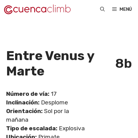
Saltar
MENÚ
al
contenido
Entre Venus y
8b
Marte
Número de vía:
17
Inclinación:
Desplome
Orientación:
Sol por la
mañana
Tipo de escalada:
Explosiva
Ubicación:
Primate