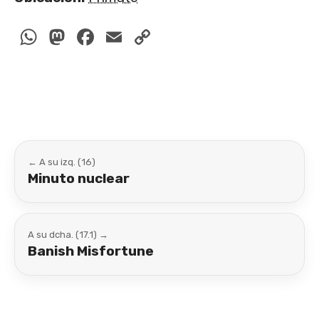
WhatsApp
Mastodon
Facebook
Email
Copy
Link
← A su izq. (16)
Minuto nuclear
A su dcha. (17.1) →
Banish Misfortune