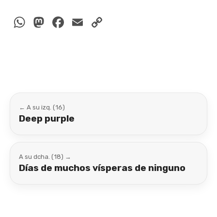
WhatsApp
Mastodon
Facebook
Email
Copy
Link
← A su izq. (16)
Deep purple
A su dcha. (18) →
Días de muchos vísperas de ninguno