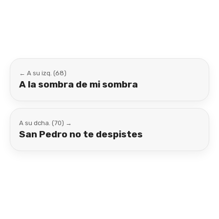
Link
← A su izq. (68)
A la sombra de mi sombra
A su dcha. (70) →
San Pedro no te despistes