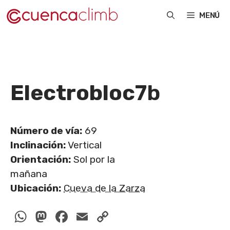
Saltar
MENÚ
al
contenido
Electrobloc
7b
Número de vía:
69
Inclinación:
Vertical
Orientación:
Sol por la
mañana
Ubicación:
Cueva de la Zarza
WhatsApp
Mastodon
Facebook
Email
Copy