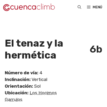
Saltar
MENÚ
al
contenido
El tenaz y la
6b
hermética
Número de vía:
4
Inclinación:
Vertical
Orientación:
Sol
Ubicación:
Los Hocimos
Garrulos