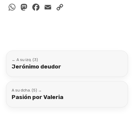
WhatsApp
Mastodon
Facebook
Email
Copy
Link
← A su izq. (3)
Jerónimo deudor
A su dcha. (5) →
Pasión por Valeria