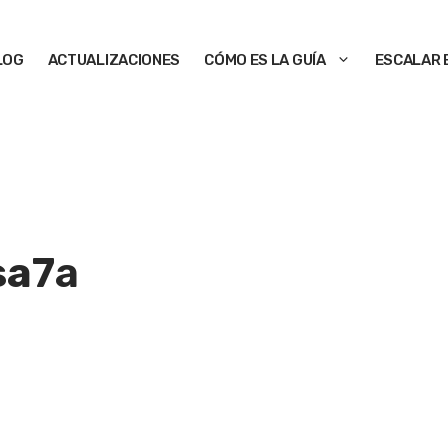
LOG
ACTUALIZACIONES
CÓMO ES LA GUÍA
ESCALAR 
sa
7a