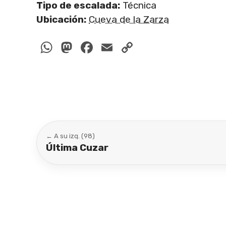
Tipo de escalada:
Técnica
Ubicación:
Cueva de la Zarza
WhatsApp
Mastodon
Facebook
Email
Copy
Link
← A su izq. (98)
Última Cuzar