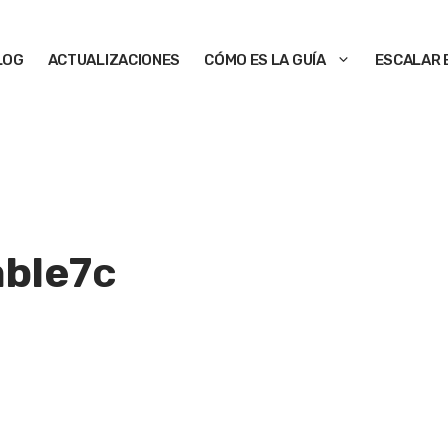
LOG
ACTUALIZACIONES
CÓMO ES LA GUÍA
ESCALAR 
able
7c