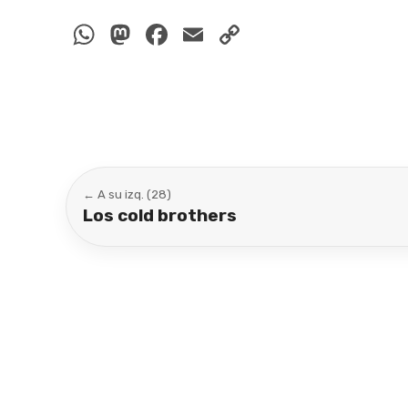
WhatsApp
Mastodon
Facebook
Email
Copy
Link
← A su izq. (28)
Los cold brothers