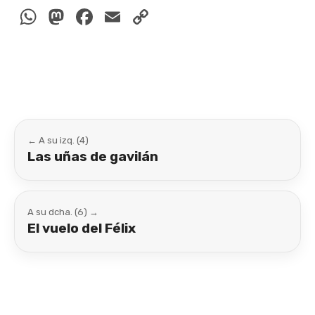
WhatsApp
Mastodon
Facebook
Email
Copy
Link
← A su izq. (4)
Las uñas de gavilán
A su dcha. (6) →
El vuelo del Félix