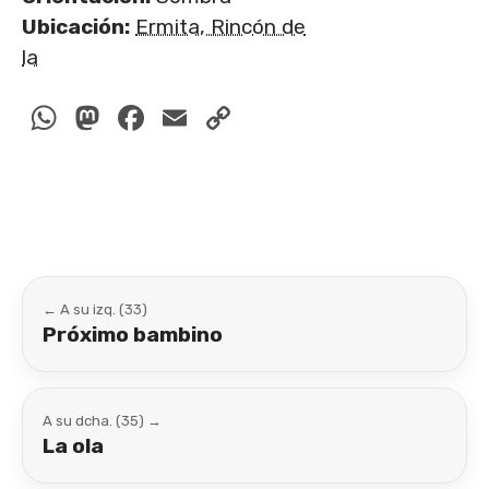
Ubicación:
Ermita, Rincón de
la
WhatsApp
Mastodon
Facebook
Email
Copy
Link
← A su izq. (33)
Próximo bambino
A su dcha. (35) →
La ola