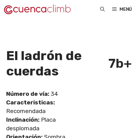
Saltar
MENÚ
al
contenido
El ladrón de
7b+
cuerdas
Número de vía:
34
Caracteristicas:
Recomendada
Inclinación:
Placa
desplomada
Orientación:
Sombra