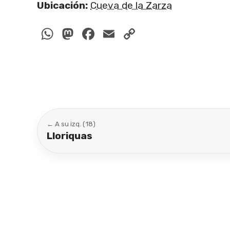
Ubicación:
Cueva de la Zarza
WhatsApp
Mastodon
Facebook
Email
Copy
Link
← A su izq. (18)
Lloriquas