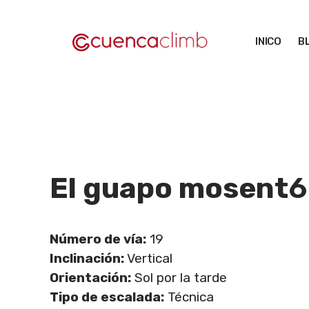
Saltar
al
INICO
B
contenido
El guapo mosent
6
Número de vía:
19
Inclinación:
Vertical
Orientación:
Sol por la tarde
Tipo de escalada:
Técnica