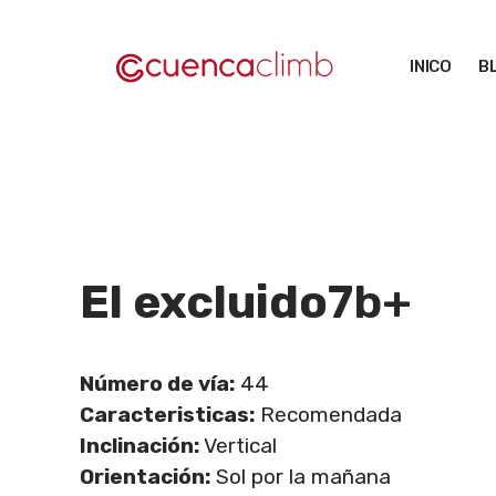
Saltar
al
INICO
B
contenido
El excluido
7b+
Número de vía:
44
Caracteristicas:
Recomendada
Inclinación:
Vertical
Orientación:
Sol por la mañana