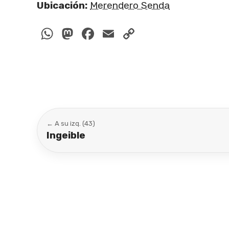
Ubicación:
Merendero Senda
WhatsApp
Mastodon
Facebook
Email
Copy
Link
← A su izq. (43)
Ingeible