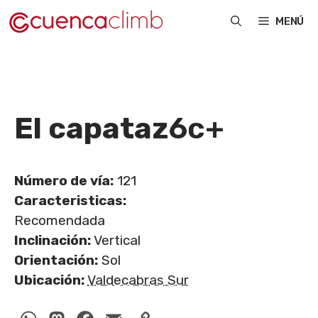
Saltar
MENÚ
al
contenido
El capataz
6c+
Número de vía:
121
Caracteristicas:
Recomendada
Inclinación:
Vertical
Orientación:
Sol
Ubicación:
Valdecabras Sur