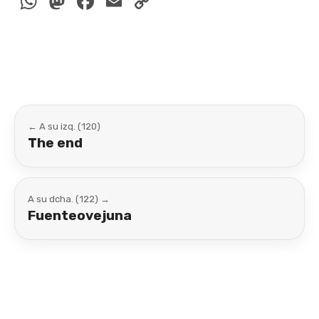
WhatsApp
Mastodon
Facebook
Email
Copy
Link
← A su izq. (120)
The end
A su dcha. (122) →
Fuenteovejuna