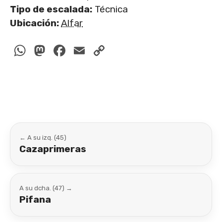
Tipo de escalada:
Técnica
Ubicación:
Alfar
WhatsApp
Mastodon
Facebook
Email
Copy
Link
← A su izq. (45)
Cazaprimeras
A su dcha. (47) →
Pifana