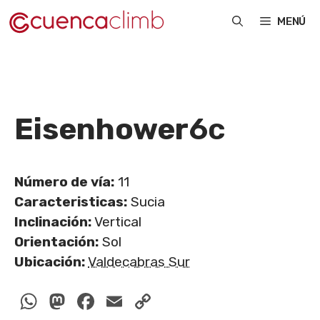
Saltar
MENÚ
al
contenido
Eisenhower
6c
Número de vía:
11
Caracteristicas:
Sucia
Inclinación:
Vertical
Orientación:
Sol
Ubicación:
Valdecabras Sur
WhatsApp
Mastodon
Facebook
Email
Copy