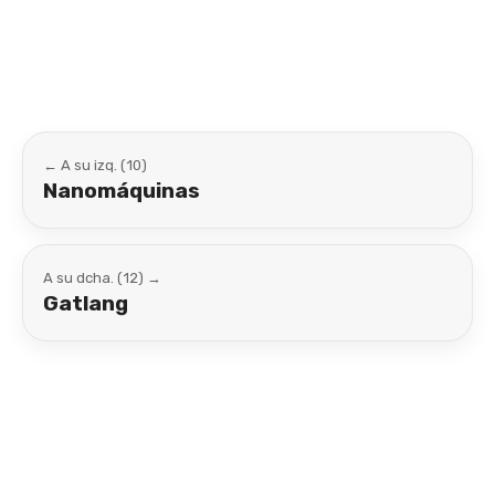
Link
← A su izq. (10)
Nanomáquinas
A su dcha. (12) →
Gatlang