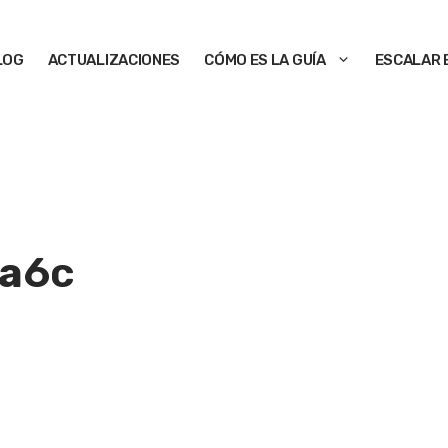
LOG
ACTUALIZACIONES
CÓMO ES LA GUÍA
ESCALAR 
ia
6c