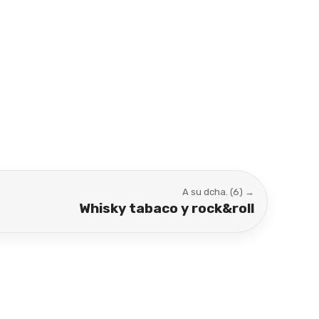
A su dcha. (6) →
Whisky tabaco y rock&roll