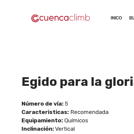
Saltar
al
INICO
B
contenido
Egido para la glor
Número de vía:
5
Caracteristicas:
Recomendada
Equipamiento:
Químicos
Inclinación:
Vertical