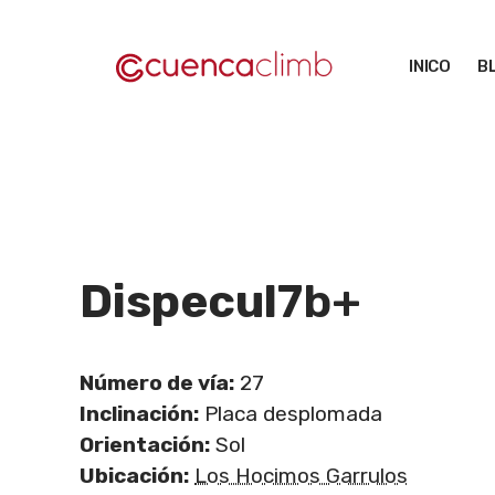
Saltar
al
INICO
B
contenido
Dispecul
7b+
Número de vía:
27
Inclinación:
Placa desplomada
Orientación:
Sol
Ubicación:
Los Hocimos Garrulos