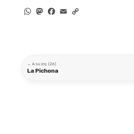
WhatsApp
Mastodon
Facebook
Email
Copy
Link
← A su izq. (26)
La Pichona