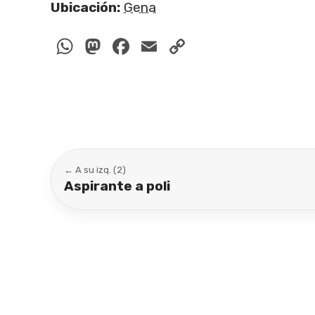
Ubicación:
Gena
WhatsApp
Mastodon
Facebook
Email
Copy
Link
← A su izq. (2)
Aspirante a poli