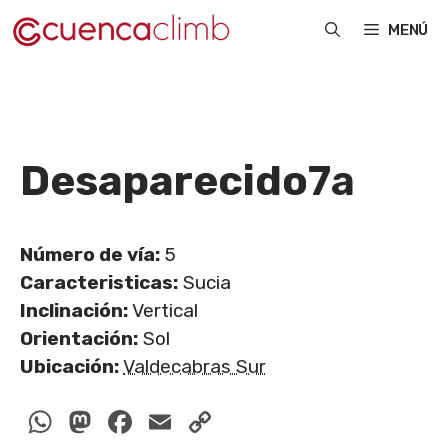
Saltar
MENÚ
al
contenido
Desaparecido
7a
Número de vía:
5
Caracteristicas:
Sucia
Inclinación:
Vertical
Orientación:
Sol
Ubicación:
Valdecabras Sur
WhatsApp
Mastodon
Facebook
Email
Copy