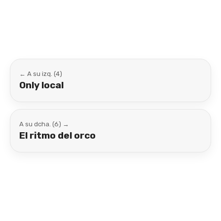
Link
← A su izq. (4)
Only local
A su dcha. (6) →
El ritmo del orco