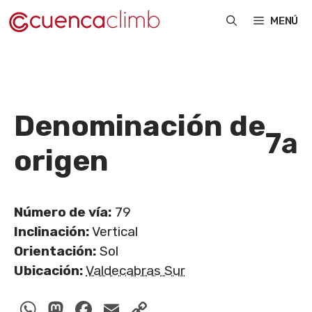
Saltar
MENÚ
al
contenido
Denominación de
7a
origen
Número de vía:
79
Inclinación:
Vertical
Orientación:
Sol
Ubicación:
Valdecabras Sur
WhatsApp
Mastodon
Facebook
Email
Copy