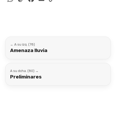
Link
← A su izq. (78)
Amenaza lluvia
A su dcha. (80) →
Preliminares