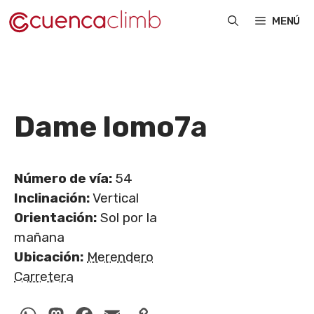
Saltar
MENÚ
al
contenido
Dame lomo
7a
Número de vía:
54
Inclinación:
Vertical
Orientación:
Sol por la
mañana
Ubicación:
Merendero
Carretera