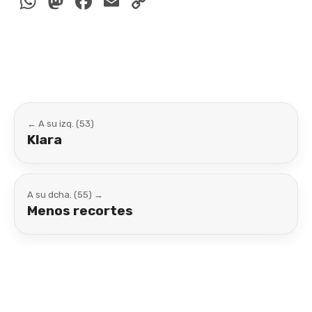
WhatsApp
Mastodon
Facebook
Email
Copy
Link
← A su izq. (53)
Klara
A su dcha. (55) →
Menos recortes