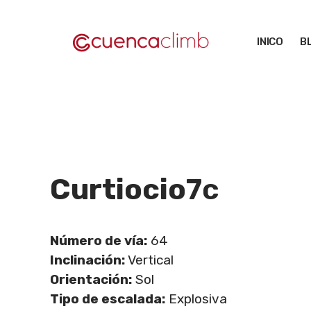
Saltar
al
INICO
B
contenido
Curtiocio
7c
Número de vía:
64
Inclinación:
Vertical
Orientación:
Sol
Tipo de escalada:
Explosiva