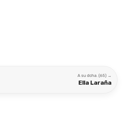
A su dcha. (65) →
Ella Laraña