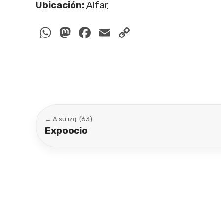
Ubicación:
Alfar
WhatsApp
Mastodon
Facebook
Email
Copy
Link
← A su izq. (63)
Expoocio