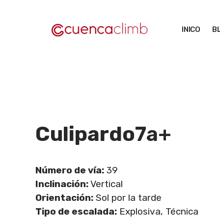
Saltar
al
INICO
B
contenido
Culipardo
7a+
Número de vía:
39
Inclinación:
Vertical
Orientación:
Sol por la tarde
Tipo de escalada:
Explosiva, Técnica