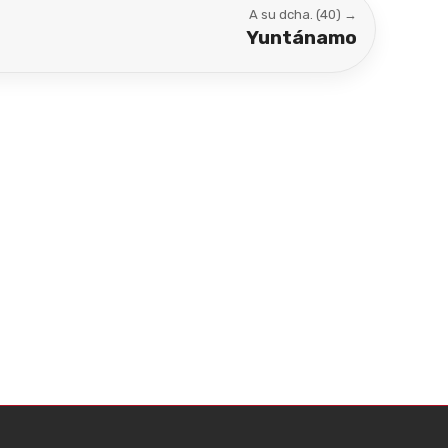
A su dcha. (40) →
Yuntánamo