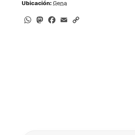
Ubicación:
Gena
WhatsApp
Mastodon
Facebook
Email
Copy
Link