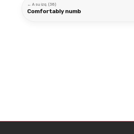
← A su izq. (38)
Comfortably numb