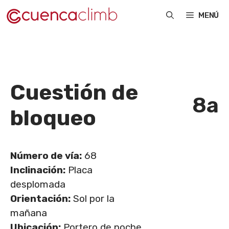
Saltar
MENÚ
al
contenido
Cuestión de
8a
bloqueo
Número de vía:
68
Inclinación:
Placa
desplomada
Orientación:
Sol por la
mañana
Ubicación:
Portero de noche