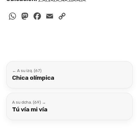
WhatsApp
Mastodon
Facebook
Email
Copy
Link
← A su izq. (67)
Chica olímpica
A su dcha. (69) →
Tú vía mi vía