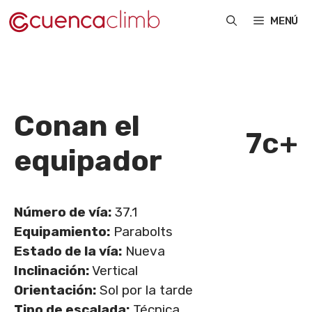
Saltar
MENÚ
al
contenido
Conan el
7c+
equipador
Número de vía:
37.1
Equipamiento:
Parabolts
Estado de la vía:
Nueva
Inclinación:
Vertical
Orientación:
Sol por la tarde
Tipo de escalada:
Técnica