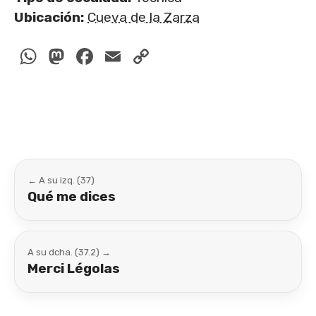
Ubicación:
Cueva de la Zarza
WhatsApp
Mastodon
Facebook
Email
Copy
Link
← A su izq. (37)
Qué me dices
A su dcha. (37.2) →
Merci Légolas