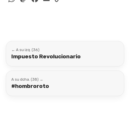
Link
← A su izq. (36)
Impuesto Revolucionario
A su dcha. (38) →
#hombroroto