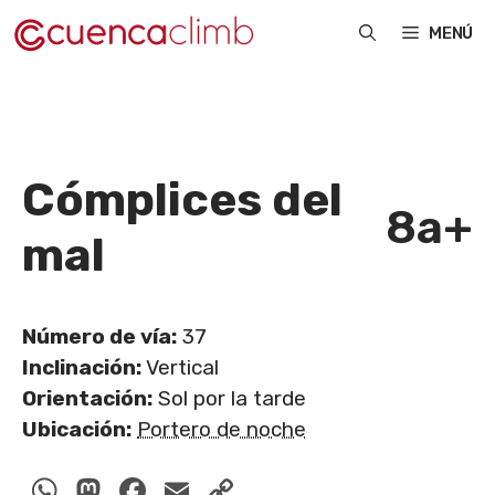
Saltar
MENÚ
al
contenido
Cómplices del
8a+
mal
Número de vía:
37
Inclinación:
Vertical
Orientación:
Sol por la tarde
Ubicación:
Portero de noche
WhatsApp
Mastodon
Facebook
Email
Copy