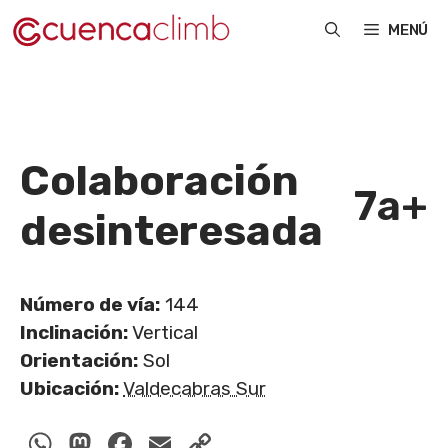
Saltar
MENÚ
al
contenido
Colaboración
7a+
desinteresada
Número de vía:
144
Inclinación:
Vertical
Orientación:
Sol
Ubicación:
Valdecabras Sur
WhatsApp
Mastodon
Facebook
Email
Copy