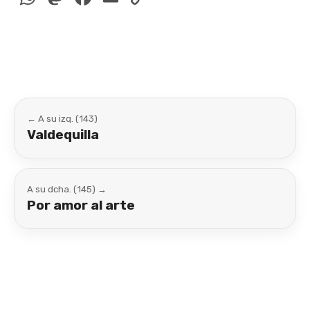
Link
← A su izq. (143)
Valdequilla
A su dcha. (145) →
Por amor al arte