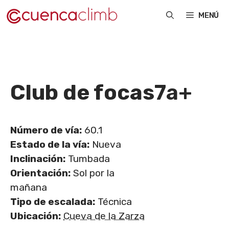
Saltar
MENÚ
al
contenido
Club de focas
7a+
Número de vía:
60.1
Estado de la vía:
Nueva
Inclinación:
Tumbada
Orientación:
Sol por la
mañana
Tipo de escalada:
Técnica
Ubicación:
Cueva de la Zarza