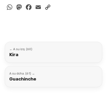
WhatsApp
Mastodon
Facebook
Email
Copy
Link
← A su izq. (60)
Kira
A su dcha. (61) →
Guachinche