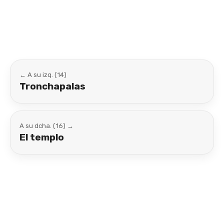
Link
← A su izq. (14)
Tronchapalas
A su dcha. (16) →
El templo