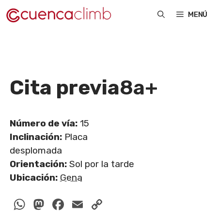
Saltar
MENÚ
al
contenido
Cita previa
8a+
Número de vía:
15
Inclinación:
Placa
desplomada
Orientación:
Sol por la tarde
Ubicación:
Gena
WhatsApp
Mastodon
Facebook
Email
Copy