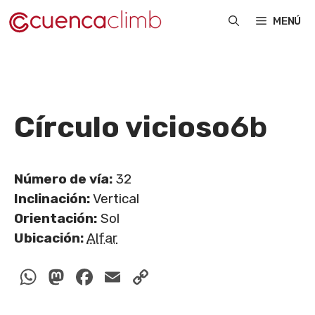
Saltar
MENÚ
al
contenido
Círculo vicioso
6b
Número de vía:
32
Inclinación:
Vertical
Orientación:
Sol
Ubicación:
Alfar
WhatsApp
Mastodon
Facebook
Email
Copy
Link