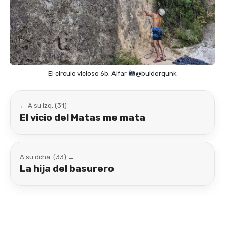
El circulo vicioso 6b. Alfar
@bulderqunk
← A su izq. (31)
El vicio del Matas me mata
A su dcha. (33) →
La hija del basurero