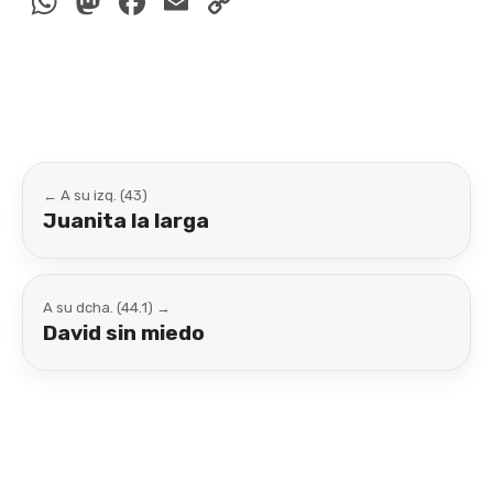
WhatsApp
Mastodon
Facebook
Email
Copy
Link
← A su izq. (43)
Juanita la larga
A su dcha. (44.1) →
David sin miedo