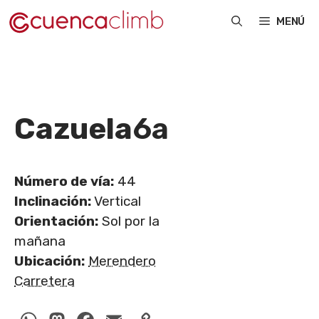
Saltar
MENÚ
al
contenido
Cazuela
6a
Número de vía:
44
Inclinación:
Vertical
Orientación:
Sol por la
mañana
Ubicación:
Merendero
Carretera