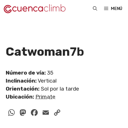
Saltar
MENÚ
al
contenido
Catwoman
7b
Número de vía:
35
Inclinación:
Vertical
Orientación:
Sol por la tarde
Ubicación:
Primate
WhatsApp
Mastodon
Facebook
Email
Copy
Link