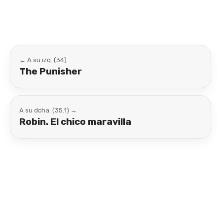
← A su izq. (34)
The Punisher
A su dcha. (35.1) →
Robin. El chico maravilla