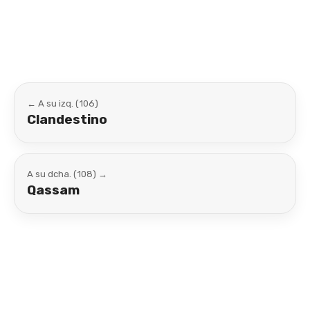
Link
← A su izq. (106)
Clandestino
A su dcha. (108) →
Qassam