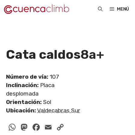
Saltar
MENÚ
al
contenido
Cata caldos
8a+
Número de vía:
107
Inclinación:
Placa
desplomada
Orientación:
Sol
Ubicación:
Valdecabras Sur
WhatsApp
Mastodon
Facebook
Email
Copy