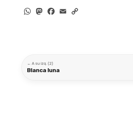
WhatsApp
Mastodon
Facebook
Email
Copy
Link
← A su izq. (2)
Blanca luna