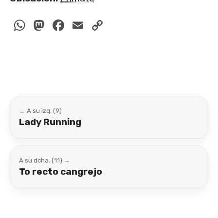
WhatsApp
Mastodon
Facebook
Email
Copy
Link
← A su izq. (9)
Lady Running
A su dcha. (11) →
To recto cangrejo