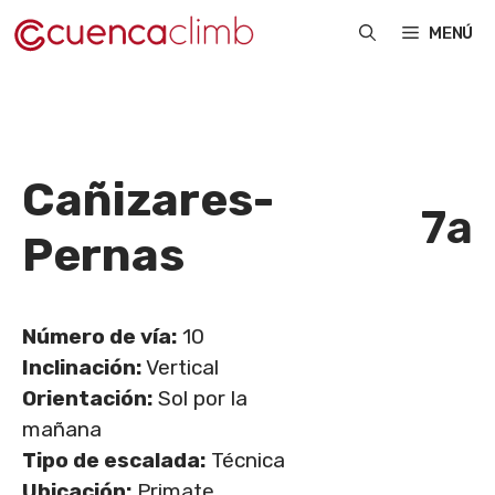
Saltar
MENÚ
al
contenido
Cañizares-
7a
Pernas
Número de vía:
10
Inclinación:
Vertical
Orientación:
Sol por la
mañana
Tipo de escalada:
Técnica
Ubicación:
Primate