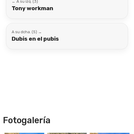
← A su izq. (3)
Tony workman
A su dcha. (5) →
Dubis en el pubis
Fotogalería