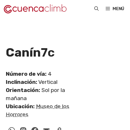
Saltar
MENÚ
al
contenido
Canín
7c
Número de vía:
4
Inclinación:
Vertical
Orientación:
Sol por la
mañana
Ubicación:
Museo de los
Horrores