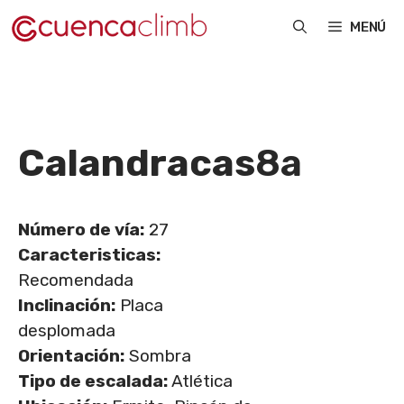
Saltar
MENÚ
al
contenido
Calandracas
8a
Número de vía:
27
Caracteristicas:
Recomendada
Inclinación:
Placa
desplomada
Orientación:
Sombra
Tipo de escalada:
Atlética