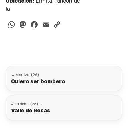
Ubicación:
Ermita, Rincón de
la
WhatsApp
Mastodon
Facebook
Email
Copy
Link
← A su izq. (26)
Quiero ser bombero
A su dcha. (28) →
Valle de Rosas