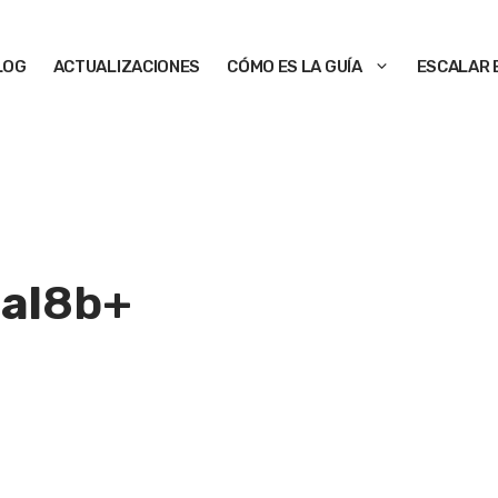
LOG
ACTUALIZACIONES
CÓMO ES LA GUÍA
ESCALAR 
al
8b+