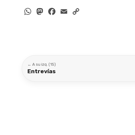
WhatsApp
Mastodon
Facebook
Email
Copy
Link
← A su izq. (15)
Entrevías