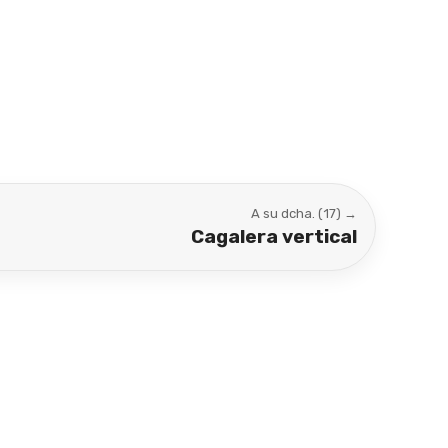
A su dcha. (17) →
Cagalera vertical