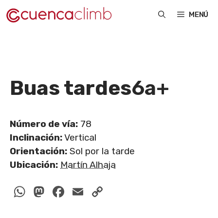
Saltar
MENÚ
al
contenido
Buas tardes
6a+
Número de vía:
78
Inclinación:
Vertical
Orientación:
Sol por la tarde
Ubicación:
Martín Alhaja
WhatsApp
Mastodon
Facebook
Email
Copy
Link