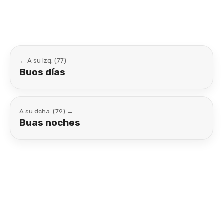
← A su izq. (77)
Buos días
A su dcha. (79) →
Buas noches