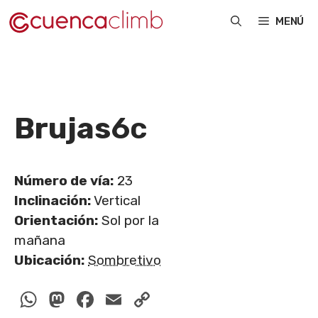
Saltar
MENÚ
al
contenido
Brujas
6c
Número de vía:
23
Inclinación:
Vertical
Orientación:
Sol por la
mañana
Ubicación:
Sombretivo
WhatsApp
Mastodon
Facebook
Email
Copy