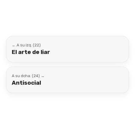
Link
← A su izq. (22)
El arte de liar
A su dcha. (24) →
Antisocial