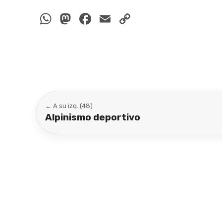
WhatsApp
Mastodon
Facebook
Email
Copy
Link
← A su izq. (48)
Alpinismo deportivo