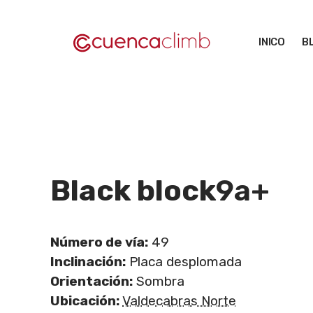
Saltar
al
INICO
B
contenido
Black block
9a+
Número de vía:
49
Inclinación:
Placa desplomada
Orientación:
Sombra
Ubicación:
Valdecabras Norte