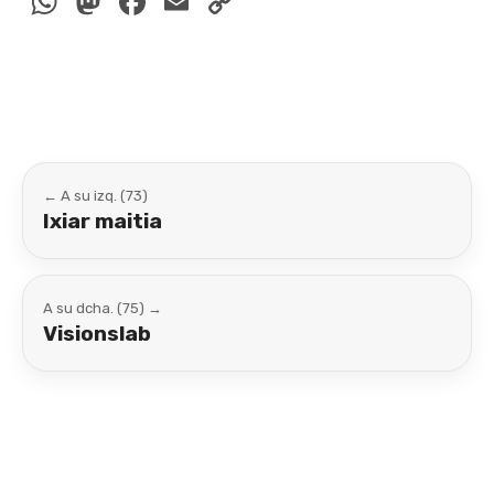
WhatsApp
Mastodon
Facebook
Email
Copy
Link
← A su izq. (73)
Ixiar maitia
A su dcha. (75) →
Visionslab