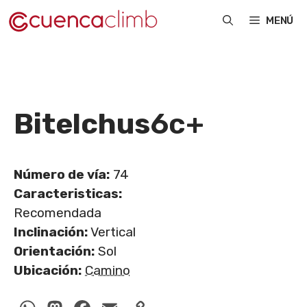
Saltar
MENÚ
al
contenido
Bitelchus
6c+
Número de vía:
74
Caracteristicas:
Recomendada
Inclinación:
Vertical
Orientación:
Sol
Ubicación:
Camino