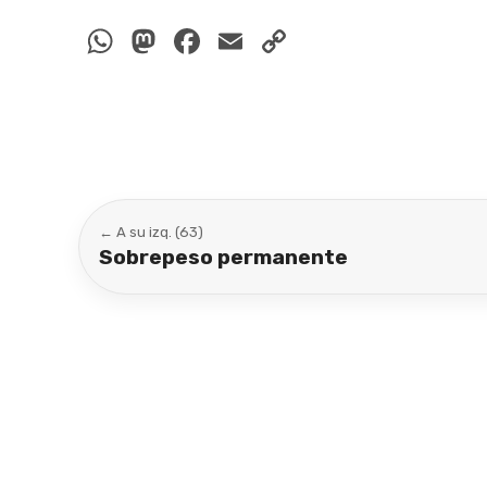
WhatsApp
Mastodon
Facebook
Email
Copy
Link
← A su izq. (63)
Sobrepeso permanente