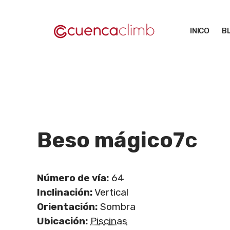
Saltar
al
INICO
B
contenido
Beso mágico
7c
Número de vía:
64
Inclinación:
Vertical
Orientación:
Sombra
Ubicación:
Piscinas