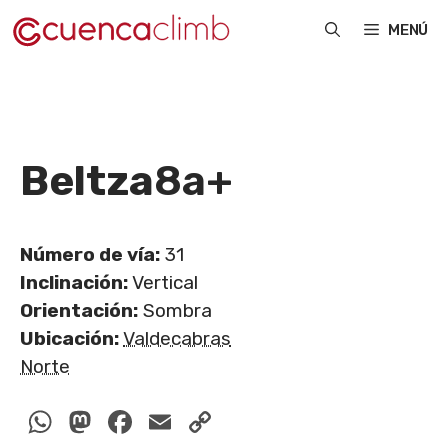
Saltar
MENÚ
al
contenido
Beltza
8a+
Número de vía:
31
Inclinación:
Vertical
Orientación:
Sombra
Ubicación:
Valdecabras
Norte
WhatsApp
Mastodon
Facebook
Email
Copy