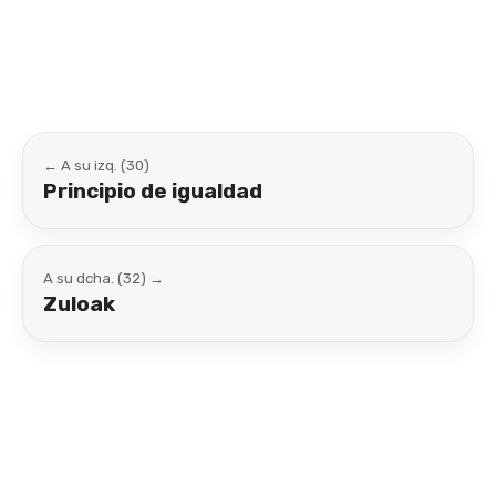
Link
← A su izq. (30)
Principio de igualdad
A su dcha. (32) →
Zuloak