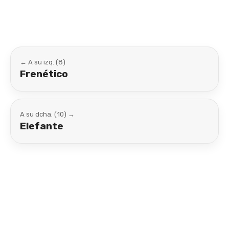
← A su izq. (8)
Frenético
A su dcha. (10) →
Elefante