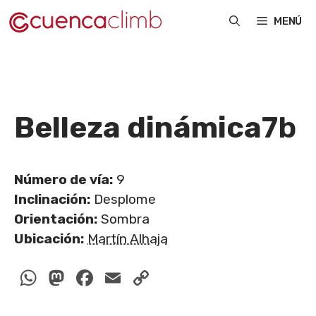
Saltar
MENÚ
al
contenido
Belleza dinámica
7b
Número de vía:
9
Inclinación:
Desplome
Orientación:
Sombra
Ubicación:
Martín Alhaja
WhatsApp
Mastodon
Facebook
Email
Copy
Link