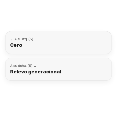
Link
← A su izq. (3)
Cero
A su dcha. (5) →
Relevo generacional