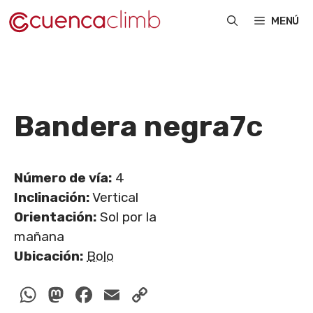
Saltar
MENÚ
al
contenido
Bandera negra
7c
Número de vía:
4
Inclinación:
Vertical
Orientación:
Sol por la
mañana
Ubicación:
Bolo
WhatsApp
Mastodon
Facebook
Email
Copy