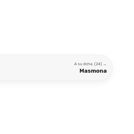
A su dcha. (24) →
Masmona