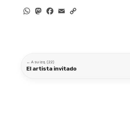
WhatsApp
Mastodon
Facebook
Email
Copy
Link
← A su izq. (22)
El artista invitado