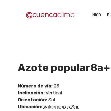
Saltar
al
INICO
B
contenido
Azote popular
8a+
Número de vía:
23
Inclinación:
Vertical
Orientación:
Sol
Ubicación:
Valdecabras Sur