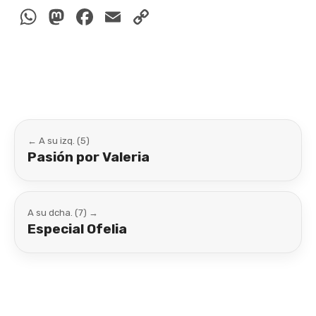
WhatsApp
Mastodon
Facebook
Email
Copy
Link
← A su izq. (5)
Pasión por Valeria
A su dcha. (7) →
Especial Ofelia