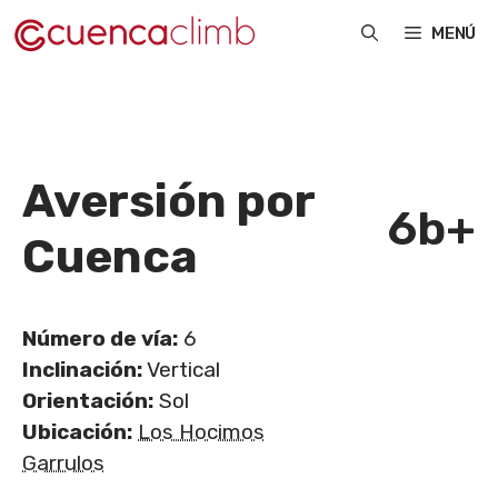
Saltar
MENÚ
al
contenido
Aversión por
6b+
Cuenca
Número de vía:
6
Inclinación:
Vertical
Orientación:
Sol
Ubicación:
Los Hocimos
Garrulos