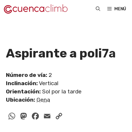
Saltar
MENÚ
al
contenido
Aspirante a poli
7a
Número de vía:
2
Inclinación:
Vertical
Orientación:
Sol por la tarde
Ubicación:
Gena
WhatsApp
Mastodon
Facebook
Email
Copy
Link