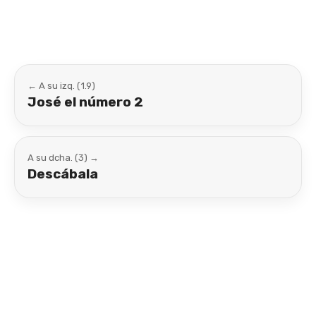
← A su izq. (1.9)
José el número 2
A su dcha. (3) →
Descábala