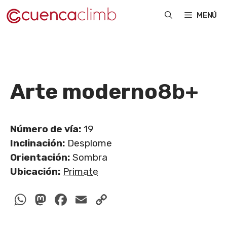
Saltar
MENÚ
al
contenido
Arte moderno
8b+
Número de vía:
19
Inclinación:
Desplome
Orientación:
Sombra
Ubicación:
Primate
WhatsApp
Mastodon
Facebook
Email
Copy
Link