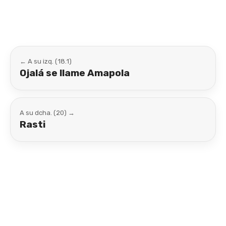
← A su izq. (18.1)
Ojalá se llame Amapola
A su dcha. (20) →
Rasti