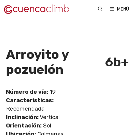
Saltar
MENÚ
al
contenido
Arroyito y
6b+
pozuelón
Número de vía:
19
Caracteristicas:
Recomendada
Inclinación:
Vertical
Orientación:
Sol
Ubicación:
Colmenas