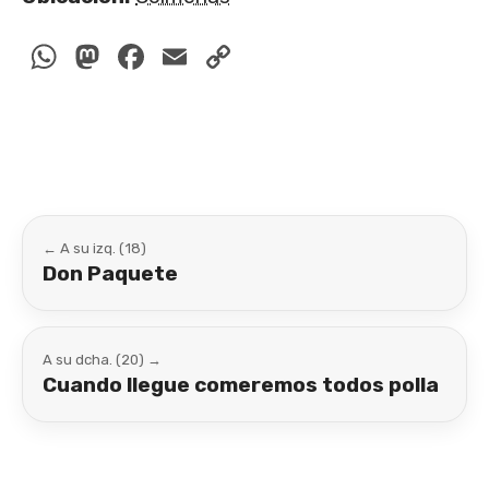
WhatsApp
Mastodon
Facebook
Email
Copy
Link
← A su izq. (18)
Don Paquete
A su dcha. (20) →
Cuando llegue comeremos todos polla